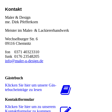
Kontakt
Maler & Design
me. Dirk Pfefferkorn
Meister im Maler- & Lackiererhandwerk
Wechselburger Str. 6
09116 Chemnitz
fon 0371 40323310
funk 0176 23548205
info@maler-u-design.de
Gästebuch
Klicken Sie hier um unsere Gäs­
te­buch­ein­trä­ge zu lesen
Kontaktformular
Klicken Sie hier um zu unserem
Kon­takt­for­mu­lar zu kommen