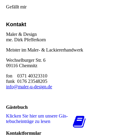
Gefällt mir
Kontakt
Maler & Design
me. Dirk Pfefferkorn
Meister im Maler- & Lackiererhandwerk
Wechselburger Str. 6
09116 Chemnitz
fon 0371 40323310
funk 0176 23548205
info@maler-u-design.de
Gästebuch
Klicken Sie hier um unsere Gäs­
te­buch­ein­trä­ge zu lesen
Kontaktformular